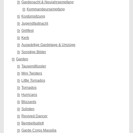
Gardenacht & Neujahrsempfang
Kommandeursempfang
Kostümsitzung
Jugendfastnacht
Grillfest
Kerb
Auswärtige Gardetage & Umzüge
Sonstige Bilder
Garden
Tausendfüssler
Mini Twisters
Little Tornados
Tornados
Hurricans
Blizzards
Solisten
Revived Dancer
Bembelballett
Garde Corps Massilia